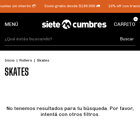
cuotas sin interés 💳
Envío gratis desde $199.000 🚛
10% off con transf
0
MENÚ
CARRITO
Buscar
Inicio
|
Rollers
|
Skates
SKATES
No tenemos resultados para tu búsqueda. Por favor,
intentá con otros filtros.