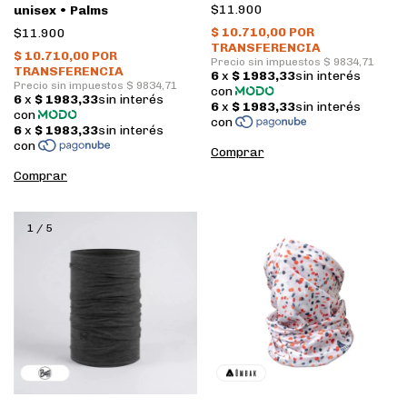
$11.900
unisex • Palms
$11.900
1
/
5