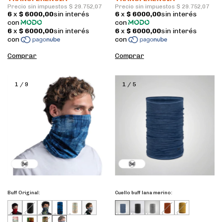
1
/
9
1
/
5
Buff Original:
Cuello buff lana merino: