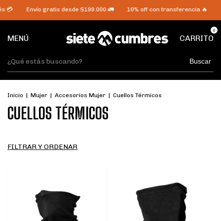
Envío gratis desde $199.000 🚛
10% off con transferencia 🔥
3, 6 y
0
MENÚ
CARRITO
Buscar
Inicio
|
Mujer
|
Accesorios Mujer
|
Cuellos Térmicos
CUELLOS TÉRMICOS
FILTRAR Y ORDENAR