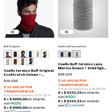
Buff Original:
Cuello buff lana merino:
Cuello Buff térmico Lana
Merino liviano • Solid light
Cuello termico Buff Original
Grey
$56.000
EcoStretch Unisex •
Katmandu Red
$36.000