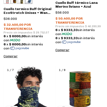
Cuello Buff térmico Lana
Merino liviano • Azul
Cuello termico Buff Original
$56.000
EcoStretch Unisex • Wane
Dusty Blue
$36.000
1
/
7
1
/
9