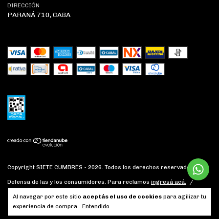
DIRECCIÓN
PARANÁ 710, CABA
Copyright SIETE CUMBRES - 2026. Todos los derechos reservados.
Defensa de las y los consumidores. Para reclamos
ingresá acá.
/
Botón de arrepentimiento
Al navegar por este sitio
aceptás el uso de cookies
para agilizar tu
experiencia de compra.
Entendido