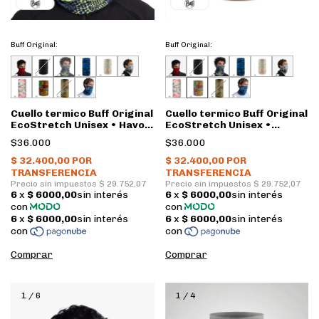
Buff Original:
Buff Original:
Cuello termico Buff Original
Cuello termico Buff Original
EcoStretch Unisex • Havoc
EcoStretch Unisex •
Blue
National Geographic
$36.000
$36.000
Temple Multi
1
/
6
1
/
4