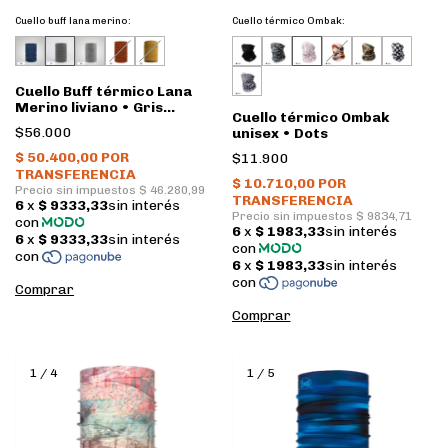
Cuello buff lana merino:
Cuello térmico Ombak:
Cuello Buff térmico Lana
Merino liviano • Gris
Cuello térmico Ombak
Oscuro
$56.000
unisex • Dots
$11.900
1
/
4
1
/
5