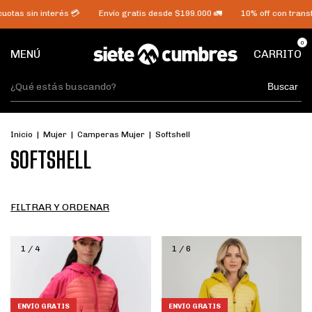
uotas sin interés 💳
Envío gratis desde $199.000 🚛
10% off con transf
0
MENÚ
CARRITO
Buscar
Inicio
|
Mujer
|
Camperas Mujer
|
Softshell
SOFTSHELL
FILTRAR Y ORDENAR
1
/
4
1
/
6
ENVÍO GRATIS
ENVÍO GRATIS