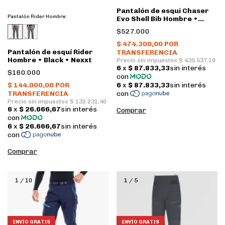
Pantalón de esqui Chaser
Pantalón Rider Hombre:
Evo Shell Bib Hombre •
Deep Sea, Cherry Tomato •
$527.000
La Sportiva
Pantalón de esquí Rider
Hombre • Black • Nexxt
$160.000
Comprar
Comprar
1
/
10
1
/
5
ENVÍO GRATIS
ENVÍO GRATIS