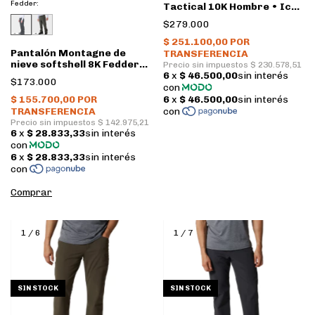
Fedder:
Tactical 10K Hombre • Ice
Lilac
$279.000
Pantalón Montagne de
nieve softshell 8K Fedder
Hombre • Negro
$173.000
Comprar
1
/
6
1
/
7
SIN STOCK
SIN STOCK