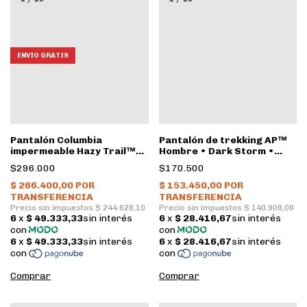
ENVÍO GRATIS
Pantalón Columbia
Pantalón de trekking AP™
impermeable Hazy Trail™
Hombre • Dark Storm •
Hombre • Black
Mountain Hardwear
$296.000
$170.500
Comprar
Comprar