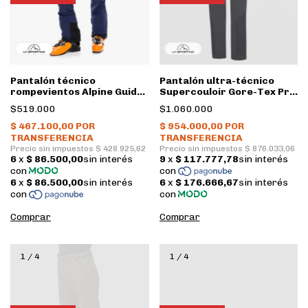
Pantalón técnico
Pantalón ultra-técnico
rompevientos Alpine Guide
Supercouloir Gore-Tex Pro
Windstopper Hombre •
Hombre • Black, cloud • La
$519.000
$1.060.000
Deep sea • La Sportiva
Sportiva
Comprar
Comprar
1
/
4
1
/
4