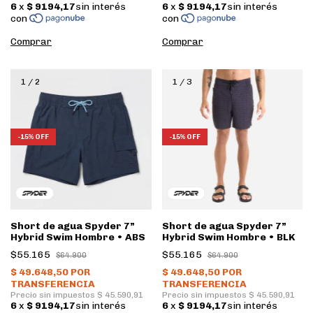
Comprar
Comprar
1
/
2
1
/
3
-
15
%
OFF
-
15
%
OFF
Short de agua Spyder 7”
Short de agua Spyder 7”
Hybrid Swim Hombre • ABS
Hybrid Swim Hombre • BLK
$55.165
$55.165
$64.900
$64.900