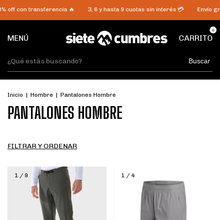
ansferencia 🔥
3, 6 y hasta 9 cuotas sin interés 💳
Envío gratis desde 
0
MENÚ
CARRITO
Buscar
Inicio
|
Hombre
|
Pantalones Hombre
PANTALONES HOMBRE
FILTRAR Y ORDENAR
1
/
9
1
/
4