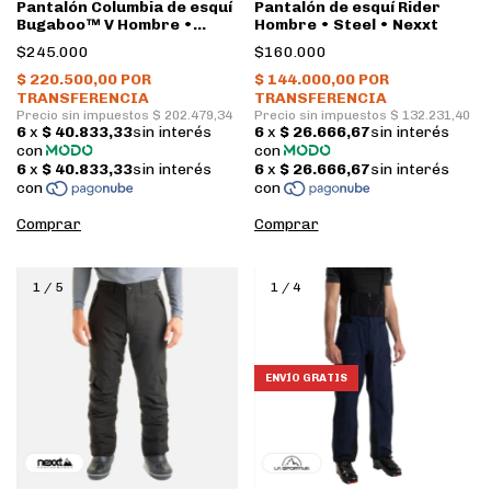
Pantalón Columbia de esquí
Pantalón de esquí Rider
Bugaboo™ V Hombre •
Hombre • Steel • Nexxt
Collegiate Navy
$245.000
$160.000
Comprar
Comprar
1
/
5
1
/
4
ENVÍO GRATIS