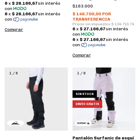
Convertible Hombre •
$163.000
Fossil
Comprar
Comprar
1
/
8
1
/
8
SIN STOCK
ENVÍO GRATIS
Pantalón Surfanic de esquí