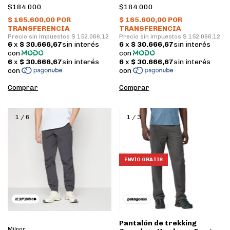
• Icepeak
Icepeak
$184.000
$184.000
Comprar
Comprar
1
/
6
1
/
3
ENVÍO GRATIS
Pantalón de trekking
Milnor: