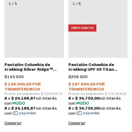
1
/
5
1
/
6
ENVÍO GRATIS
Pantalón Columbia de
Pantalón Columbia de
trekking Silver Ridge™
trekking UPF 50 Titan
Cargo Hombre • City grey
Pass™ Hombre • Black
$145.000
$208.500
Comprar
Comprar