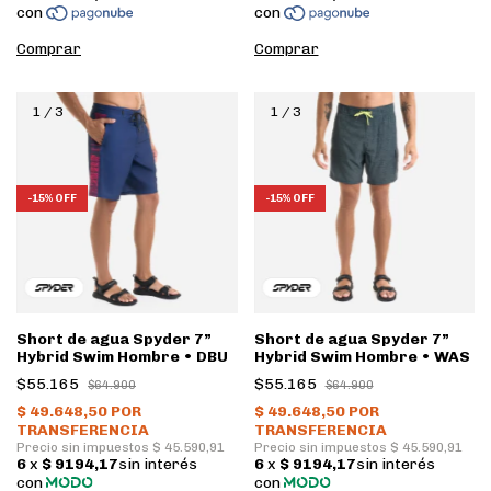
Comprar
Comprar
1
/
3
1
/
3
-
15
%
OFF
-
15
%
OFF
Short de agua Spyder 7”
Short de agua Spyder 7”
Hybrid Swim Hombre • DBU
Hybrid Swim Hombre • WAS
$55.165
$55.165
$64.900
$64.900