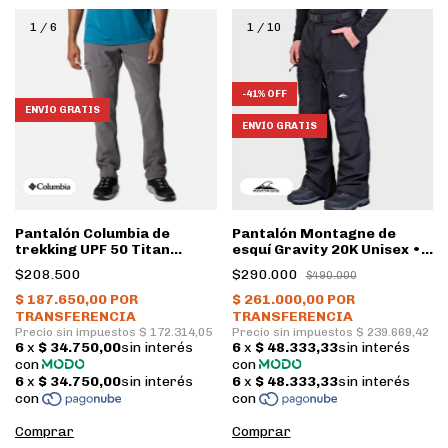
1
/
6
1
/
10
-
41
%
OFF
ENVÍO GRATIS
ENVÍO GRATIS
Pantalón Columbia de
Pantalón Montagne de
trekking UPF 50 Titan
esquí Gravity 20K Unisex •
Pass™ Hombre • City grey
Negro
$208.500
$290.000
$490.000
Comprar
Comprar