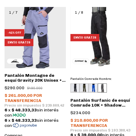
1
/
7
1
/
8
-
41
%
OFF
ENVÍO GRATIS
ENVÍO GRATIS
Pantalón Montagne de
Pantalón Comrade Hombre:
esquí Gravity 20K Unisex •
Azul acero, negro
$290.000
$490.000
Pantalón Surfanic de esquí
Comrade 10K • Shadow
Camo
$234.000
Comprar