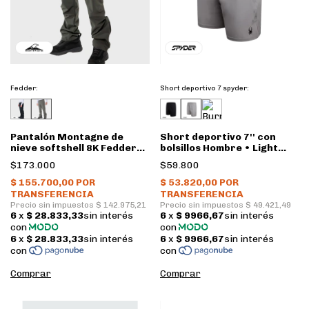
Fedder:
Short deportivo 7 spyder:
Pantalón Montagne de
Short deportivo 7'' con
nieve softshell 8K Fedder
bolsillos Hombre • Light
Hombre • Terra
grey • Spyder
$173.000
$59.800
Comprar
Comprar