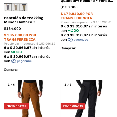
Quandary Hombre • Forge
grey • Patagonia
$199.900
Pantalón de trekking
Milnor Hombre •
Anthracite • Icepeak
$184.000
Comprar
Comprar
1
/
6
1
/
6
ENVÍO GRATIS
ENVÍO GRATIS