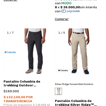
Comprar
1
/
7
1
/
5
Pantalón Columbia de
Silver Ridge Convertible Hombre:
trekking Outdoor
Elements™ Stretch
$169.000
Hombre • Shark
Pantalón Columbia de
trekking Silver Ridge™