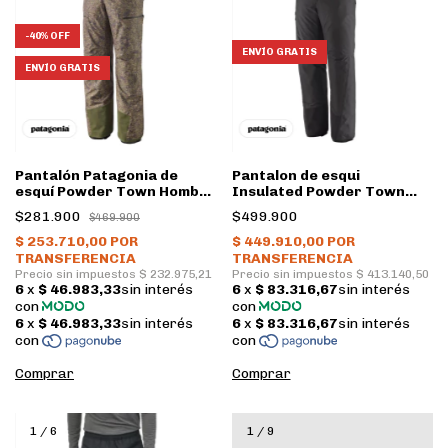
-
40
%
OFF
ENVÍO GRATIS
ENVÍO GRATIS
Pantalón Patagonia de
Pantalon de esqui
esquí Powder Town Hombre
Insulated Powder Town
• LIBA
Hombre • BLK • Patagonia
$281.900
$499.900
$469.900
Comprar
Comprar
1
/
6
1
/
9