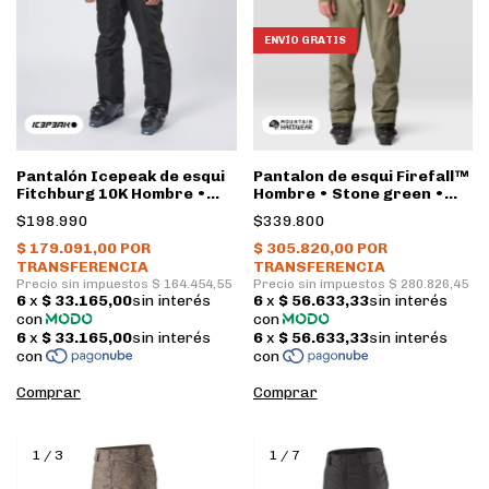
ENVÍO GRATIS
Pantalón Icepeak de esqui
Pantalon de esqui Firefall™
Fitchburg 10K Hombre •
Hombre • Stone green •
Black
Mountain Hardwear
$198.990
$339.800
Comprar
Comprar
1
/
3
1
/
7