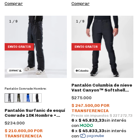
Comprar
Comprar
1
/
9
1
/
9
ENVÍO GRATIS
ENVÍO GRATIS
Pantalón Columbia de nieve
Pantalón Comrade Hombre:
Vast Canyon™ Softshell
Hombre • Black
$275.000
Pantalón Surfanic de esquí
Comrade 10K Hombre •
Black
$234.000