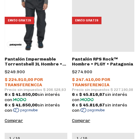
ENVÍO GRATIS
ENVÍO GRATIS
Pantalón Impermeable
Pantalón RPS Rock™
Torrentshell 3L Hombre •
Hombre • PLGY • Patagonia
Black • Patagonia
$249.900
$274.900
Comprar
Comprar
1
/
10
1
/
10