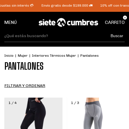
uotas sin interés 💳
Envío gratis desde $199.000 🚛
10% off con transf
0
MENÚ
CARRITO
Buscar
Inicio
|
Mujer
|
Interiores Térmicos Mujer
|
Pantalones
PANTALONES
FILTRAR Y ORDENAR
1
/
4
1
/
3