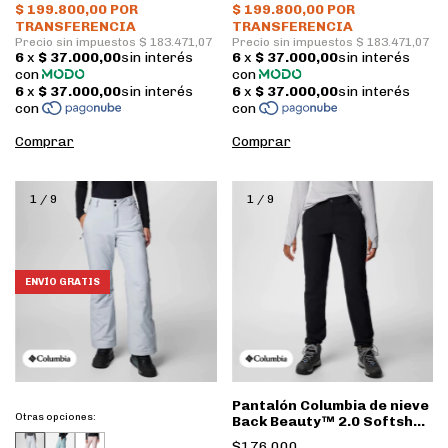
Comprar
Comprar
1
/
9
1
/
9
ENVÍO GRATIS
Pantalón Columbia de nieve
Otras opciones:
Back Beauty™ 2.0 Softshell
Mujer • Black
$176.000