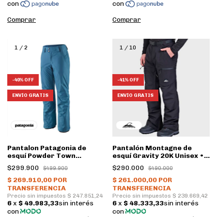
Comprar
Comprar
1
/
2
1
/
10
-
40
%
OFF
-
41
%
OFF
ENVÍO GRATIS
ENVÍO GRATIS
Pantalon Patagonia de
Pantalón Montagne de
esquí Powder Town
esquí Gravity 20K Unisex •
Insulado Mujer • WAVB
Negro
$299.900
$290.000
$499.900
$490.000