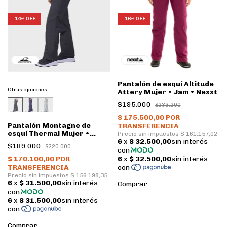
-
14
%
OFF
-
16
%
OFF
Pantalón de esquí Altitude
Otras opciones:
Attery Mujer • Jam • Nexxt
$195.000
$233.200
Pantalón Montagne de
esquí Thermal Mujer •
Negro
$189.000
$220.000
Comprar
Comprar