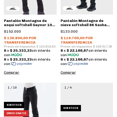
Pantalón Montagne de
Pantalón Montagne de
esqui softshell Gaynor 10K
nieve softshell 8K Sasha
Mujer • Negro
Mujer • Negro
$152.000
$133.000
Comprar
Comprar
1
/
10
1
/
4
SIN STOCK
SIN STOCK
ENVÍO GRATIS