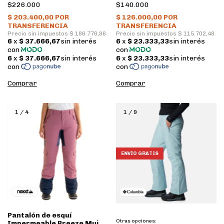
Surfanic
• Steel • Nexxt
$226.000
$140.000
Comprar
Comprar
1
/
4
1
/
9
ENVÍO GRATIS
Pantalón de esquí
Otras opciones:
Impermeable Breeze Mujer