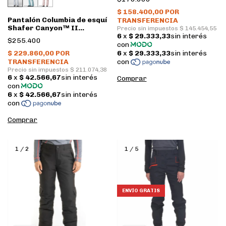
Pantalón Columbia de esquí
Shafer Canyon™ II
Insluado Mujer • Cirrus
$255.400
grey
Comprar
Comprar
1
/
2
1
/
5
ENVÍO GRATIS