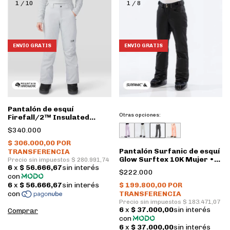
1
/
10
1
/
8
ENVÍO GRATIS
ENVÍO GRATIS
Pantalón de esquí
Otras opciones:
Firefall/2™ Insulated
Mujer • Glacial • Mountain
$340.000
Hardwear
Pantalón Surfanic de esquí
Glow Surftex 10K Mujer •
Black
$222.000
Comprar