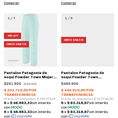
Comprar
Comprar
1
/
7
1
/
3
-
40
%
OFF
ENVÍO GRATIS
ENVÍO GRATIS
Pantalon Patagonia de
Pantalon Patagonia de
esqui Powder Town Mujer •
esqui Powder Town
FRTL
Insulado Mujer • SMDB
$281.900
$499.900
$469.900