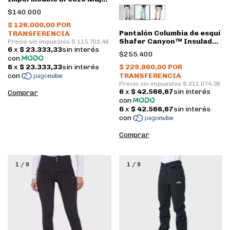
• Mauve • Nexxt
$140.000
Pantalón Columbia de esquí
Shafer Canyon™ Insulado
Mujer • Aqua Haze
$255.400
Comprar
Comprar
1
/
9
1
/
9