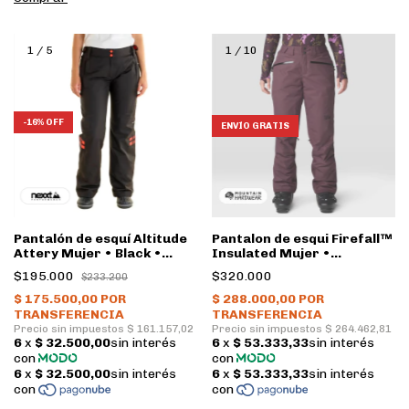
1
/
5
1
/
10
-
16
%
OFF
ENVÍO GRATIS
Pantalón de esquí Altitude
Pantalon de esqui Firefall™
Attery Mujer • Black •
Insulated Mujer •
Nexxt
Blackberry • Mountain
$195.000
$320.000
$233.200
Hardwear