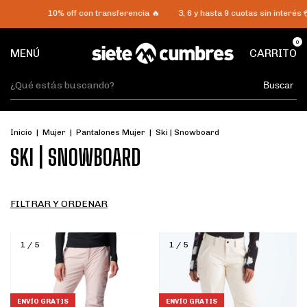
10% off con transferencia 🔥
3, 6 y hasta 9 cuotas sin interés 💳
Enví
0
MENÚ
CARRITO
Buscar
Inicio
|
Mujer
|
Pantalones Mujer
|
Ski | Snowboard
SKI | SNOWBOARD
FILTRAR Y ORDENAR
1
/
5
1
/
5
ENVÍO GRATIS
ENVÍO GRATIS