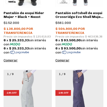
Pantalón de esquí Rider
Pantalón softshell de esqui
Mujer • Black • Nexxt
Crossridge Evo Shell Mujer
• Black, Cherry Tomato • La
$152.000
$561.000
Sportiva
Comprar
Comprar
1
/
9
1
/
9
-
14
%
OFF
-
14
%
OFF