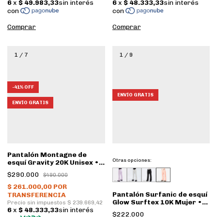
Comprar
Comprar
1
/
7
1
/
9
-
41
%
OFF
ENVÍO GRATIS
ENVÍO GRATIS
Pantalón Montagne de
Otras opciones:
esquí Gravity 20K Unisex •
Azul acero, negro
$290.000
$490.000
Pantalón Surfanic de esquí
Glow Surftex 10K Mujer •
Dusty Pink
$222.000