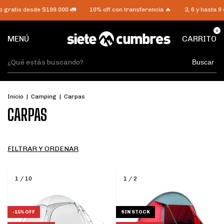
 gratis desde $199.000 🚛
10% off con transferencia 🔥
3, 6 y hasta 9 
0
MENÚ
CARRITO
Buscar
Inicio
|
Camping
|
Carpas
CARPAS
FILTRAR Y ORDENAR
1
/
10
1
/
2
-
15
%
OFF
SIN STOCK