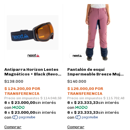
Antiparra Horizon Lentes
Pantalón de esquí
Magnéticos • Black (Revo
Impermeable Breeze Mujer
blue/Orange) • Nexxt
• Mauve • Nexxt
$138.000
$140.000
Comprar