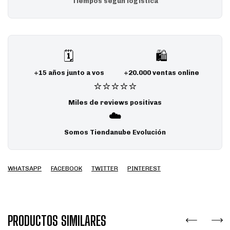
Tiempos según logística
🗓️
🛍️
+15 años junto a vos
+20.000 ventas online
⭐⭐⭐⭐⭐
Miles de reviews positivas
☁️
Somos Tiendanube Evolución
WHATSAPP
FACEBOOK
TWITTER
PINTEREST
PRODUCTOS SIMILARES