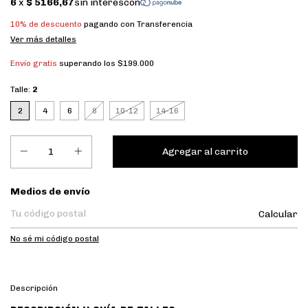
10% de descuento
pagando con Transferencia
Ver más detalles
Envío gratis
superando los
$199.000
Talle:
2
2
4
6
8
10-12
14-16
Entregas para el CP:
Medios de envío
Calcular
No sé mi código postal
Descripción