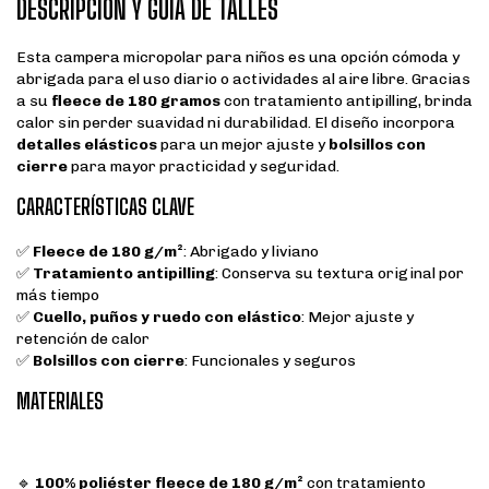
DESCRIPCIÓN Y GUÍA DE TALLES
Esta campera micropolar para niños es una opción cómoda y
abrigada para el uso diario o actividades al aire libre. Gracias
a su
fleece de 180 gramos
con tratamiento antipilling, brinda
calor sin perder suavidad ni durabilidad. El diseño incorpora
detalles elásticos
para un mejor ajuste y
bolsillos con
cierre
para mayor practicidad y seguridad.
CARACTERÍSTICAS CLAVE
✅
Fleece de 180 g/m²
: Abrigado y liviano
✅
Tratamiento antipilling
: Conserva su textura original por
más tiempo
✅
Cuello, puños y ruedo con elástico
: Mejor ajuste y
retención de calor
✅
Bolsillos con cierre
: Funcionales y seguros
MATERIALES
🔹
100% poliéster fleece de 180 g/m²
con tratamiento