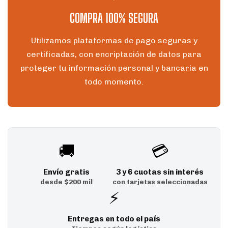
COMPRA 100% SEGURA
Utilizamos plataformas de pago seguras y
certificadas, con encriptación de datos para
proteger tu información personal y bancaria en
todo momento.
🚚
💳
Envío gratis
3 y 6 cuotas sin interés
desde $200 mil
con tarjetas seleccionadas
⚡
Entregas en todo el país