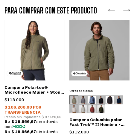
PARA COMPRAR CON ESTE PRODUCTO
Campera Polartec®
Otras opciones:
Microfleece Mujer • Stone
green • Mountain
$118.000
Hardwear
Campera Columbia polar
Fast Trek™ II Hombre •
Stone green
$112.000