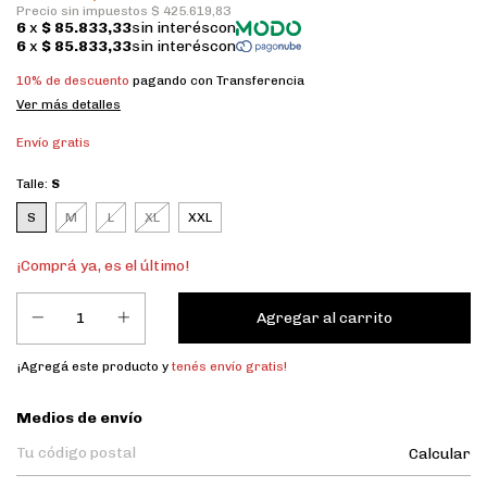
10% de descuento
pagando con Transferencia
Ver más detalles
Envío gratis
Talle:
S
S
M
L
XL
XXL
¡Comprá ya, es el último!
¡Agregá este producto y
tenés envío gratis!
Entregas para el CP:
Medios de envío
Calcular