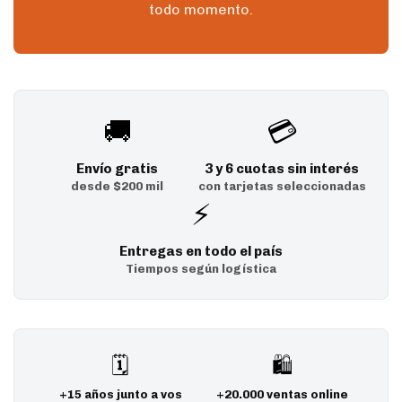
todo momento.
🚚
💳
Envío gratis
3 y 6 cuotas sin interés
desde $200 mil
con tarjetas seleccionadas
⚡
Entregas en todo el país
Tiempos según logística
🗓️
🛍️
+15 años junto a vos
+20.000 ventas online